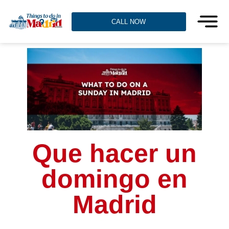
CALL NOW
Que hacer un
domingo en
Madrid​